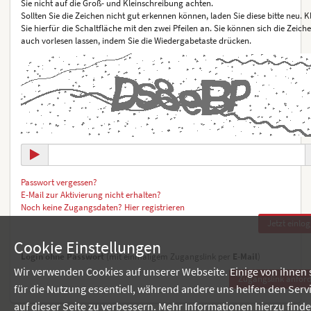
Sie nicht auf die Groß- und Kleinschreibung achten.
Sollten Sie die Zeichen nicht gut erkennen können, laden Sie diese bitte neu. K
Sie hierfür die Schaltfläche mit den zwei Pfeilen an. Sie können sich die Zeich
auch vorlesen lassen, indem Sie die Wiedergabetaste drücken.
Passwort vergessen?
E-Mail zur Aktivierung nicht erhalten?
Noch keine Zugangsdaten? Hier registrieren
Cookie Einstellungen
Login ohne Passwort
(mit einmaligem Zugangslink per
E-Mail
)
Wir verwenden Cookies auf unserer Webseite. Einige von ihnen 
für die Nutzung essentiell, während andere uns helfen den Serv
auf dieser Seite zu verbessern. Mehr Informationen hierzu find