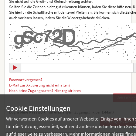
Sie nicht auf die Groß- und Kleinschreibung achten.
Sollten Sie die Zeichen nicht gut erkennen können, laden Sie diese bitte neu. K
Sie hierfür die Schaltfläche mit den zwei Pfeilen an. Sie können sich die Zeich
auch vorlesen lassen, indem Sie die Wiedergabetaste drücken.
Passwort vergessen?
E-Mail zur Aktivierung nicht erhalten?
Noch keine Zugangsdaten? Hier registrieren
Cookie Einstellungen
Login ohne Passwort
(mit einmaligem Zugangslink per
E-Mail
)
Wir verwenden Cookies auf unserer Webseite. Einige von ihnen 
für die Nutzung essentiell, während andere uns helfen den Serv
auf dieser Seite zu verbessern. Mehr Informationen hierzu find