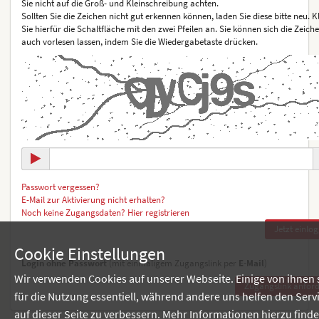
Sie nicht auf die Groß- und Kleinschreibung achten.
Sollten Sie die Zeichen nicht gut erkennen können, laden Sie diese bitte neu. K
Sie hierfür die Schaltfläche mit den zwei Pfeilen an. Sie können sich die Zeich
auch vorlesen lassen, indem Sie die Wiedergabetaste drücken.
Passwort vergessen?
E-Mail zur Aktivierung nicht erhalten?
Noch keine Zugangsdaten? Hier registrieren
Cookie Einstellungen
Login ohne Passwort
(mit einmaligem Zugangslink per
E-Mail
)
Wir verwenden Cookies auf unserer Webseite. Einige von ihnen 
für die Nutzung essentiell, während andere uns helfen den Serv
auf dieser Seite zu verbessern. Mehr Informationen hierzu find