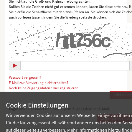
Sie nicht auf die Groß- und Kleinschreibung achten.
Sollten Sie die Zeichen nicht gut erkennen können, laden Sie diese bitte neu. K
Sie hierfür die Schaltfläche mit den zwei Pfeilen an. Sie können sich die Zeich
auch vorlesen lassen, indem Sie die Wiedergabetaste drücken.
Passwort vergessen?
E-Mail zur Aktivierung nicht erhalten?
Noch keine Zugangsdaten? Hier registrieren
Cookie Einstellungen
Login ohne Passwort
(mit einmaligem Zugangslink per
E-Mail
)
Wir verwenden Cookies auf unserer Webseite. Einige von ihnen 
für die Nutzung essentiell, während andere uns helfen den Serv
auf dieser Seite zu verbessern. Mehr Informationen hierzu find